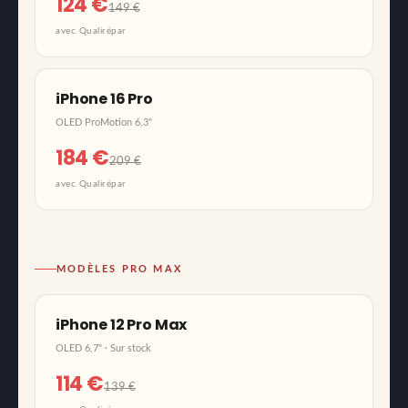
124 €
149 €
avec Qualirépar
iPhone 16 Pro
OLED ProMotion 6,3"
184 €
209 €
avec Qualirépar
MODÈLES PRO MAX
iPhone 12 Pro Max
OLED 6,7" · Sur stock
114 €
139 €