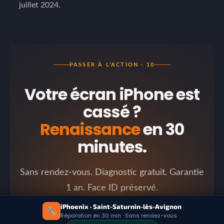
juillet 2024.
PASSER À L'ACTION · 10
Votre écran iPhone est
cassé ?
Renaissance
en 30
minutes.
Sans rendez-vous. Diagnostic gratuit. Garantie
1 an. Face ID préservé.
iPhoenix · Saint-Saturnin-lès-Avignon
-25 € Qualirépar déduits automatiquement
🔧
Réparation en 30 min · Sans rendez-vous
à la caisse