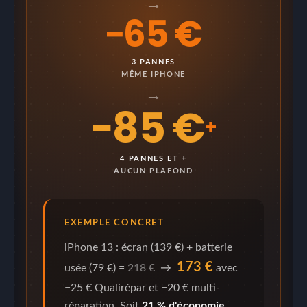
→
−65 €
3 PANNES
MÊME IPHONE
→
−85 €
+
4 PANNES ET +
AUCUN PLAFOND
EXEMPLE CONCRET
iPhone 13 : écran (139 €) + batterie
173 €
usée (79 €) =
218 €
→
avec
−25 € Qualirépar et −20 € multi-
réparation. Soit
21 % d'économie