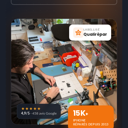
LABELLISÉ
Qualirépar
★★★★★
15K
+
4,9/5
· 458 avis Google
IPHONE
RÉPARÉS DEPUIS 2013