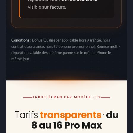
visible sur facture.
Conditions :
Bonus Qualirépar applicable hors garantie, hors
contrat d'assurance, hors téléphone professionnel. Remise multi-
réparation valable dès la 2ème panne sur le même iPhone le
même jour.
TARIFS ÉCRAN PAR MODÈLE · 05
Tarifs
transparents
·
du
8 au 16 Pro Max