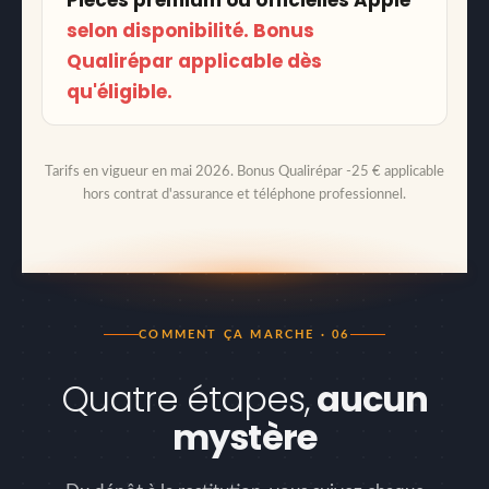
selon disponibilité. Bonus
Qualirépar applicable dès
qu'éligible.
Tarifs en vigueur en mai 2026. Bonus Qualirépar -25 € applicable
hors contrat d'assurance et téléphone professionnel.
COMMENT ÇA MARCHE · 06
Quatre étapes,
aucun
mystère