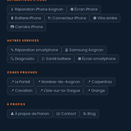
📱 Réparation iPhone Avignon
🔲 Écran iPhone
🔋 Batterie iPhone
🔌 Connecteur iPhone
🔲 Vitre arrière
📷 Caméra iPhone
AUTRES SERVICES
🔧 Réparation smartphone
🤖 Samsung Avignon
🔍 Diagnostic
🩺 Santé batterie
🔲 Écran smartphone
ZONES PROCHES
📍 Le Pontet
📍 Morières-lès-Avignon
📍 Carpentras
📍 Cavaillon
📍 L'Isle-sur-la-Sorgue
📍 Orange
À PROPOS
👤 À propos de Florian
✉️ Contact
📝 Blog