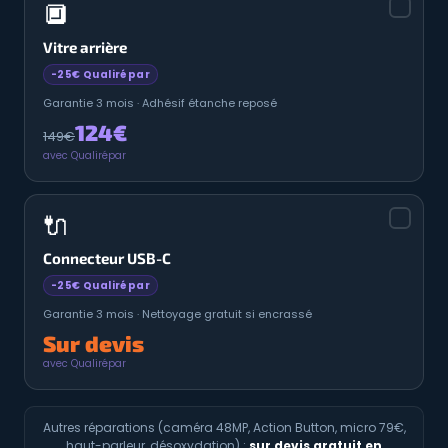
🔲
Vitre arrière
-25€ Qualirépar
Garantie 3 mois · Adhésif étanche reposé
124€
149€
avec Qualirépar
🔌
Connecteur USB-C
-25€ Qualirépar
Garantie 3 mois · Nettoyage gratuit si encrassé
Sur devis
avec Qualirépar
Autres réparations (caméra 48MP, Action Button, micro 79€,
haut-parleur, désoxydation) :
sur devis gratuit en