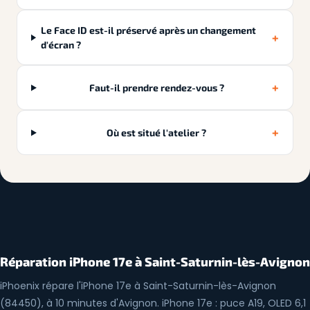
Le Face ID est-il préservé après un changement
+
d'écran ?
+
Faut-il prendre rendez-vous ?
+
Où est situé l'atelier ?
Réparation iPhone 17e à Saint-Saturnin-lès-Avignon
iPhoenix répare l'iPhone 17e à Saint-Saturnin-lès-Avignon
(84450), à 10 minutes d'Avignon. iPhone 17e : puce A19, OLED 6,1