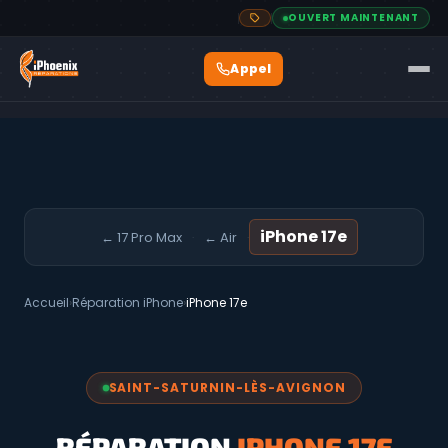
OUVERT MAINTENANT
iPhone 17e
← 17 Pro Max
← Air
·
·
Accueil
›
Réparation iPhone
›
iPhone 17e
SAINT-SATURNIN-LÈS-AVIGNON
RÉPARATION
IPHONE 17E