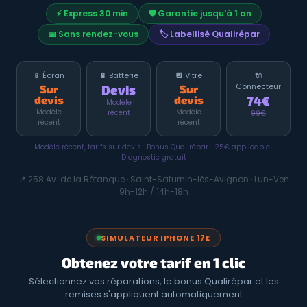
⚡ Express 30 min
🛡️ Garantie jusqu'à 1 an
📅 Sans rendez-vous
🏷️ Labellisé Qualirépar
📱 Écran
🔋 Batterie
🔲 Vitre
🔌
Connecteur
Sur
Devis
Sur
devis
devis
74€
Modèle
Modèle
Modèle
récent
99€
récent
récent
Modèle récent, tarifs sur devis · Bonus Qualirépar -25€ applicable ·
Diagnostic gratuit
📍 258 Av. de la Rétanque · Saint-Saturnin-lès-Avignon · Lun-Ven
9h-12h / 14h-18h
SIMULATEUR IPHONE 17E
Obtenez votre tarif en 1 clic
Sélectionnez vos réparations, le bonus Qualirépar et les
remises s'appliquent automatiquement