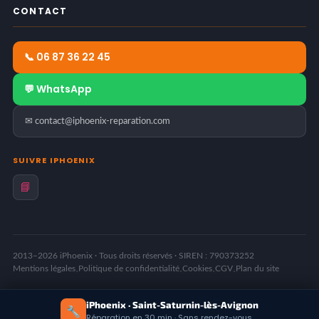
CONTACT
📞 06 87 36 22 45
💬 WhatsApp
✉ contact@iphoenix-reparation.com
SUIVRE IPHOENIX
📘
2013–2026 iPhoenix · Tous droits réservés · SIREN : 790373252
Mentions légales
Politique de confidentialité
Cookies
CGV
Plan du site
·
·
·
·
iPhoenix · Saint-Saturnin-lès-Avignon
🔧
Grille tarifaire mise à jour en
août 2026
· Tarifs susceptibles d'évoluer
Réparation en 30 min · Sans rendez-vous