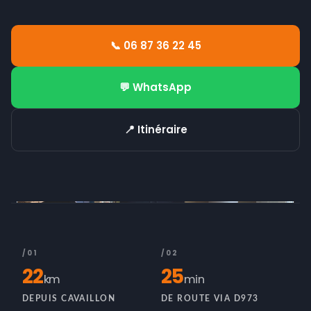
📞 06 87 36 22 45
💬 WhatsApp
📍 Itinéraire
/01
/02
22
25
km
min
DEPUIS CAVAILLON
DE ROUTE VIA D973