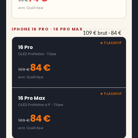
99 €
avec Qualirépar
IPHONE 16 PRO · 16 PRO MAX
109 € brut · 84 €
avec Qualirépar ·
★ FLAGSHIP
16 Pro
démontage
OLED ProMotion · Titane
complexe
84 €
109 €
avec Qualirépar
★ FLAGSHIP
16 Pro Max
OLED ProMotion 6,9" · Titane
84 €
109 €
avec Qualirépar