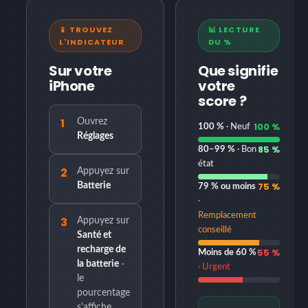
📱 TROUVEZ
📊 LECTURE
L'INDICATEUR
DU %
Sur votre
Que signifie
iPhone
votre
score ?
1
Ouvrez
100 %
100 %
· Neuf
Réglages
85 %
80–99 %
· Bon
état
2
Appuyez sur
75 %
Batterie
79 % ou moins
·
Remplacement
3
Appuyez sur
conseillé
Santé et
recharge de
55 %
Moins de 60 %
la batterie
·
· Urgent
le
pourcentage
s'affiche