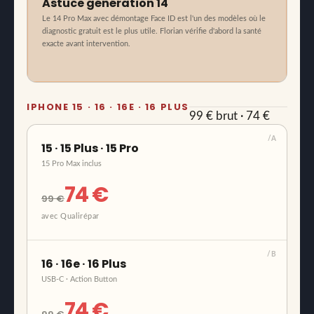
Astuce génération 14
Le 14 Pro Max avec démontage Face ID est l'un des modèles où le
diagnostic gratuit est le plus utile. Florian vérifie d'abord la santé
exacte avant intervention.
IPHONE 15 · 16 · 16E · 16 PLUS
99 € brut · 74 €
avec Qualirépar
/A
15 · 15 Plus · 15 Pro
15 Pro Max inclus
74 €
99 €
avec Qualirépar
/B
16 · 16e · 16 Plus
USB-C · Action Button
74 €