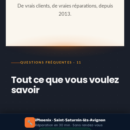
De vrais clients, de vraies réparations, depuis
2013.
QUESTIONS FRÉQUENTES · 11
Tout ce que vous voulez
savoir
Combien coûte le remplacement de
iPhoenix · Saint-Saturnin-lès-Avignon
🔧
batterie iPhone à Avignon ?
Réparation en 30 min · Sans rendez-vous