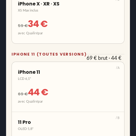
iPhone X · XR · XS
XS Max inclus
34 €
59 €
avec Qualirépar
IPHONE 11 (TOUTES VERSIONS)
69 € brut · 44 €
avec Qualirépar
/A
iPhone 11
LCD 6,1"
44 €
69 €
avec Qualirépar
/B
11 Pro
OLED 5,8"