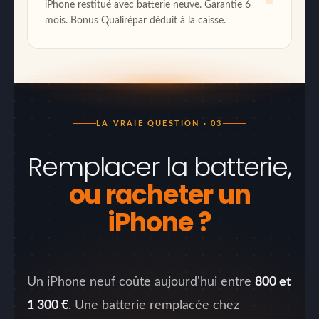
iPhone restitué avec batterie neuve. Garantie 6
mois. Bonus Qualirépar déduit à la caisse.
LA VRAIE QUESTION · 03
Remplacer la batterie,
ou racheter un
iPhone ?
Un iPhone neuf coûte aujourd'hui entre
800 et
1 300 €
. Une batterie remplacée chez