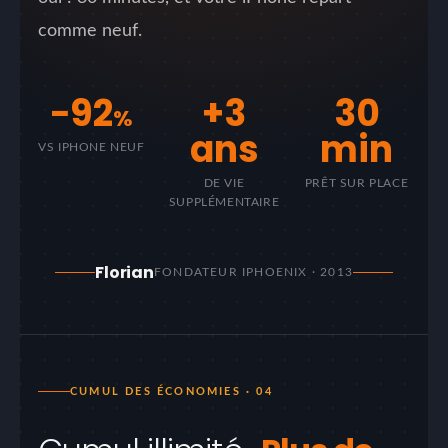
comme neuf.
−92
+3
30
%
ans
min
VS IPHONE NEUF
DE VIE
PRÊT SUR PLACE
SUPPLÉMENTAIRE
Florian
FONDATEUR IPHOENIX · 2013
CUMUL DES ÉCONOMIES · 04