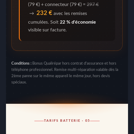
(79 €) + connecteur (79 €) =
297 €
232 €
→
avec les remises
cumulées. Soit
22 % d'économie
visible sur facture.
Conditions :
Bonus Qualirépar hors contrat d'assurance et hors
téléphone professionnel. Remise multi-réparation valable dès la
2ème panne sur le même appareil le même jour, hors devis
spéciaux.
TARIFS BATTERIE · 05