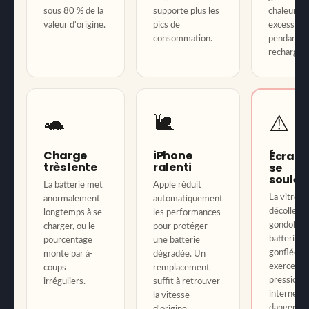
sous 80 % de la
supporte plus les
chaleur
valeur d'origine.
pics de
excessive
consommation.
pendant la
recharge.
🐢
🐌
⚠️
Charge
iPhone
Écran 
très lente
ralenti
se
soulèv
La batterie met
Apple réduit
La vitre s
anormalement
automatiquement
décolle ou
longtemps à se
les performances
gondole. 
charger, ou le
pour protéger
batterie
pourcentage
une batterie
gonflée
monte par à-
dégradée. Un
exerce un
coups
remplacement
pression
irréguliers.
suffit à retrouver
interne
la vitesse
dangereus