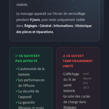
réalisée.
Le message apparaît sur l'écran de verrouillage
pendant
4 jours
, puis reste uniquement visible
dans
Réglages › Général › Informations › Historique
des pièces et réparations
.
✅ CE QUI N'EST
⚠️ CE QUI EST
PAS AFFECTÉ
TEMPORAIREMENT
LIMITÉ
✓
L'autonomie de la
Levé
·
L'affichage
batterie
depuis
du % de
✓
Les performances
iOS
santé
de l'iPhone
18.3
batterie
✓
La sécurité de
·
Le suivi des cycles
l'appareil
de charge dans
✓
La garantie
Réglages
iPhoenix (6 mois)