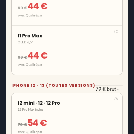
44 €
69 €
avec Qualirépar
/C
11 Pro Max
OLED 6,5"
44 €
69 €
avec Qualirépar
IPHONE 12 · 13 (TOUTES VERSIONS)
79 € brut ·
54 € avec
/A
12 mini · 12 · 12 Pro
Qualirépar
12 Pro Max inclus
54 €
79 €
avec Qualirépar