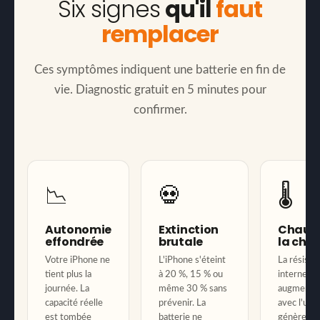
Six signes
qu'il
faut
remplacer
Ces symptômes indiquent une batterie en fin de
vie. Diagnostic gratuit en 5 minutes pour
confirmer.
📉
💀
🌡️
Autonomie
Extinction
Chauff
effondrée
brutale
la cha
Votre iPhone ne
L'iPhone s'éteint
La résista
tient plus la
à 20 %, 15 % ou
interne
journée. La
même 30 % sans
augmente
capacité réelle
prévenir. La
avec l'usu
est tombée
batterie ne
génère de 