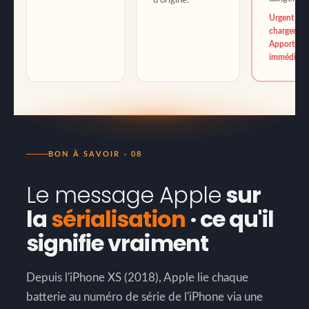
d'origine.
Urgent · N
charger ·
Apporter
immédiate
BON À SAVOIR · 08
Le message Apple
sur
la
sérialisation
· ce qu'il
signifie vraiment
Depuis l'iPhone XS (2018), Apple lie chaque
batterie au numéro de série de l'iPhone via une