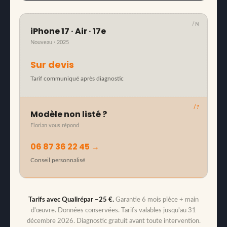
/N
iPhone 17 · Air · 17e
Nouveau · 2025
Sur devis
Tarif communiqué après diagnostic
/?
Modèle non listé ?
Florian vous répond
06 87 36 22 45 →
Conseil personnalisé
Tarifs avec Qualirépar −25 €.
Garantie 6 mois pièce + main
d'œuvre. Données conservées. Tarifs valables jusqu'au 31
décembre 2026. Diagnostic gratuit avant toute intervention.