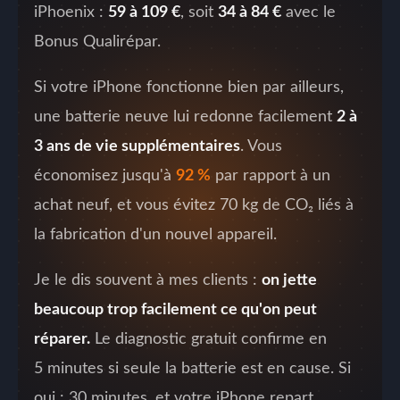
iPhoenix :
59 à 109 €
, soit
34 à 84 €
avec le
Bonus Qualirépar.
Si votre iPhone fonctionne bien par ailleurs,
une batterie neuve lui redonne facilement
2 à
3 ans de vie supplémentaires
. Vous
économisez jusqu'à
92 %
par rapport à un
achat neuf, et vous évitez 70 kg de CO₂ liés à
la fabrication d'un nouvel appareil.
Je le dis souvent à mes clients :
on jette
beaucoup trop facilement ce qu'on peut
réparer.
Le diagnostic gratuit confirme en
5 minutes si seule la batterie est en cause. Si
oui : 30 minutes, et votre iPhone repart