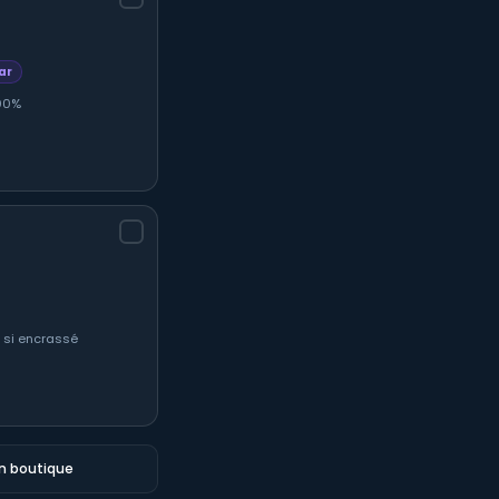
ar
100%
t si encrassé
en boutique