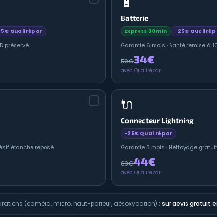
🔋
Batterie
25€ Qualirépar
Express 30 min
-25€ Qualirép
ID préservé
Garantie 6 mois · Santé remise à 
34€
59€
avec Qualirépar
🔌
Connecteur Lightning
-25€ Qualirépar
ésif étanche reposé
Garantie 3 mois · Nettoyage gratui
44€
69€
avec Qualirépar
arations (caméra, micro, haut-parleur, désoxydation) :
sur devis gratuit 