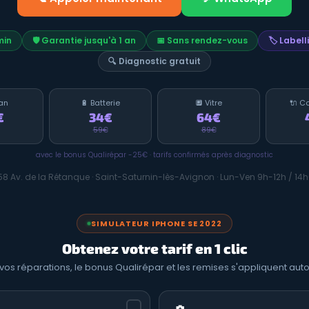
min
🛡️ Garantie jusqu'à 1 an
📅 Sans rendez-vous
🏷️ Label
🔍 Diagnostic gratuit
an
🔋 Batterie
🔲 Vitre
🔌 C
€
34€
64€
59€
89€
avec le bonus Qualirépar -25€ · tarifs confirmés après diagnostic
58 Av. de la Rétanque · Saint-Saturnin-lès-Avignon · Lun-Ven 9h-12h / 14
SIMULATEUR IPHONE SE 2022
Obtenez votre tarif en 1 clic
vos réparations, le bonus Qualirépar et les remises s'appliquent a