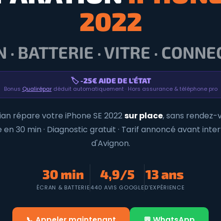
2022
 · BATTERIE · VITRE · CONN
🏷️ -25€ AIDE DE L'ÉTAT
Bonus
Qualirépar
déduit automatiquement · Hors assurance & téléphone pro
rian répare votre iPhone SE 2022
sur place
, sans rendez-v
 en 30 min · Diagnostic gratuit · Tarif annoncé avant inter
d'Avignon.
30 min
4,9/5
13 ans
ÉCRAN & BATTERIE
440 AVIS GOOGLE
D'EXPÉRIENCE
📞 Appeler maintenant
💬 WhatsApp