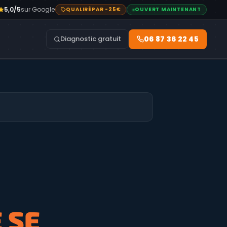
5,0/5
sur Google
QUALIRÉPAR -25€
OUVERT MAINTENANT
06 87 36 22 45
Diagnostic gratuit
 SE