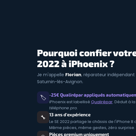
Pourquoi confier votr
2022 à iPhoenix ?
Je m'appelle
Florian
, réparateur indépendant 
Saturnin-lès-Avignon.
-25€ Qualirépar appliqués automatique
🏷️
iPhoenix est labellisé
Qualirépar
. Déduit à l
téléphone pro.
13 ans d'expérience
🔧
Le SE 2022 partage le châssis de l'iPhone 8 
Même pièces, même gestes, zéro surprise.
Pièces premium uniquement