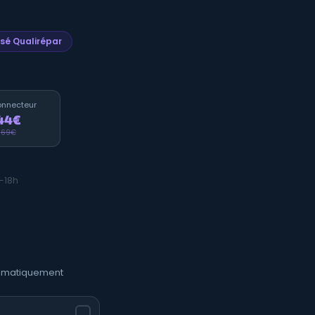
lisé Qualirépar
onnecteur
44€
69€
h-18h
utomatiquement