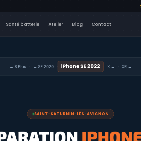
Santé batterie
Atelier
Blog
Contact
iPhone SE 2022
← 8 Plus
← SE 2020
X →
XR →
·
·
·
·
SAINT-SATURNIN-LÈS-AVIGNON
PARATION
IPHONE