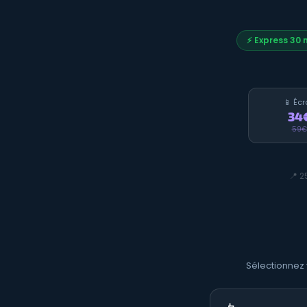
⚡ Express 30 
📱 Écr
34
59€
📍 2
Sélectionnez 