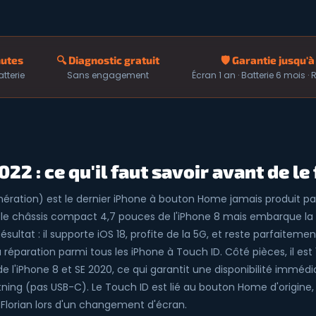
nutes
🔍 Diagnostic gratuit
🛡️ Garantie jusqu'à
atterie
Sans engagement
Écran 1 an · Batterie 6 mois ·
022 : ce qu'il faut savoir avant de le
nération) est le dernier iPhone à bouton Home jamais produit par 
nd le châssis compact 4,7 pouces de l'iPhone 8 mais embarque la p
sultat : il supporte iOS 18, profite de la 5G, et reste parfaitemen
la réparation parmi tous les iPhone à Touch ID. Côté pièces, il e
de l'iPhone 8 et SE 2020, ce qui garantit une disponibilité immédia
ning (pas USB-C). Le Touch ID est lié au bouton Home d'origine,
lorian lors d'un changement d'écran.