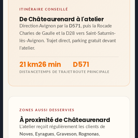
ITINÉRAIRE CONSEILLÉ
De Châteaurenard à l'atelier
Direction Avignon par la
D571
, puis la Rocade
Charles de Gaulle et la D28 vers Saint-Saturnin-
lès-Avignon. Trajet direct, parking gratuit devant
l'atelier.
21 km
26 min
D571
DISTANCE
TEMPS DE TRAJET
ROUTE PRINCIPALE
ZONES AUSSI DESSERVIES
À proximité de Châteaurenard
L'atelier reçoit régulièrement les clients de
Noves
,
Eyragues
,
Graveson
,
Rognonas
,