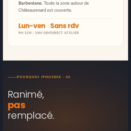
Barbentane
. Toute la zone autour de
Châteaurenard est couverte.
Lun-ven
Sans rdv
9H-12H · 14H-18H
DIRECT ATELIER
POURQUOI IPHOENIX · 02
Ranimé,
pas
remplacé.