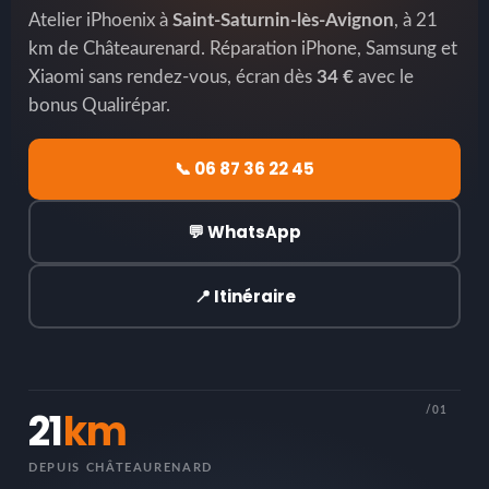
Atelier iPhoenix à
Saint-Saturnin-lès-Avignon
, à 21
km de Châteaurenard. Réparation iPhone, Samsung et
Xiaomi sans rendez-vous, écran dès
34 €
avec le
bonus Qualirépar.
📞 06 87 36 22 45
💬 WhatsApp
📍 Itinéraire
21
km
/01
DEPUIS CHÂTEAURENARD