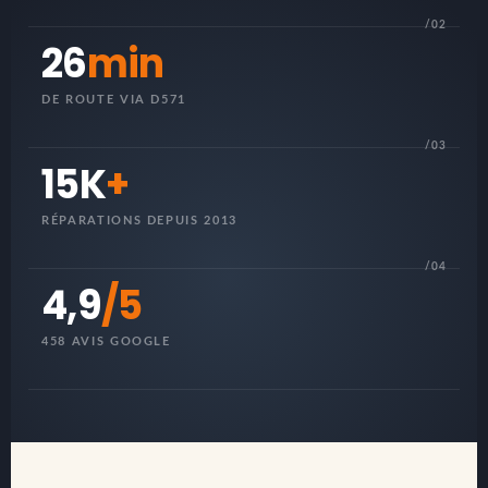
/02
26
min
DE ROUTE VIA D571
/03
15K
+
RÉPARATIONS DEPUIS 2013
/04
4,9
/5
458 AVIS GOOGLE