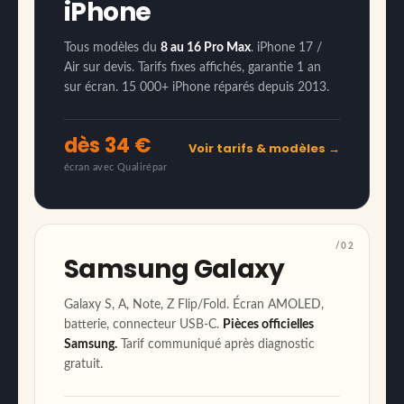
iPhone
Tous modèles du
8 au 16 Pro Max
. iPhone 17 /
Air sur devis. Tarifs fixes affichés, garantie 1 an
sur écran. 15 000+ iPhone réparés depuis 2013.
dès 34 €
Voir tarifs & modèles →
écran avec Qualirépar
/02
Samsung Galaxy
Galaxy S, A, Note, Z Flip/Fold. Écran AMOLED,
batterie, connecteur USB-C.
Pièces officielles
Samsung.
Tarif communiqué après diagnostic
gratuit.