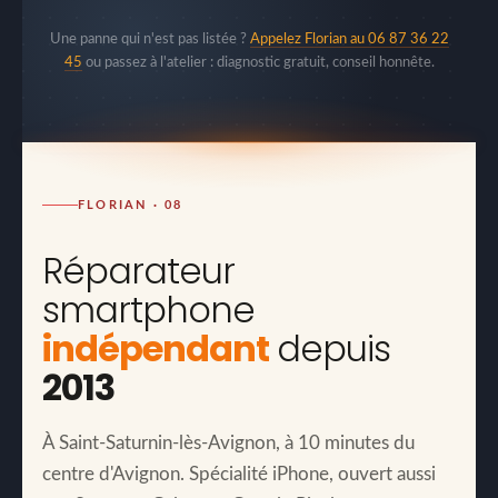
Une panne qui n'est pas listée ?
Appelez Florian au 06 87 36 22
45
ou passez à l'atelier : diagnostic gratuit, conseil honnête.
FLORIAN · 08
Réparateur
smartphone
indépendant
depuis
2013
À Saint-Saturnin-lès-Avignon, à 10 minutes du
centre d'Avignon. Spécialité iPhone, ouvert aussi