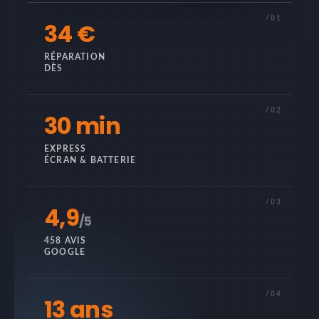
/01
34 €
RÉPARATION
DÈS
/02
30 min
EXPRESS
ÉCRAN & BATTERIE
/03
4,9
/5
458 AVIS
GOOGLE
/04
13 ans