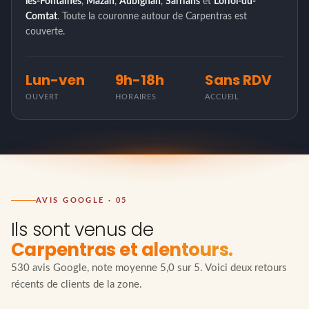
les-Fontaines
,
Mazan
,
Aubignan
,
Sarrians
et
Loriol-du-
Comtat
. Toute la couronne autour de Carpentras est
couverte.
Lun-ven
9h-18h
Sans RDV
OUVERT
HORAIRES
ACCUEIL
AVIS GOOGLE · 05
Ils sont venus de
Carpentras et alentours.
530 avis Google, note moyenne 5,0 sur 5. Voici deux retours
récents de clients de la zone.