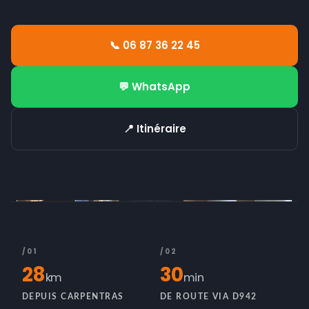
📞 06 87 36 22 45
💬 WhatsApp
📍 Itinéraire
/01
/02
28
30
km
min
DEPUIS CARPENTRAS
DE ROUTE VIA D942