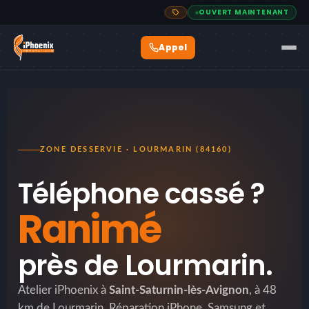
OUVERT MAINTENANT
ZONE DESSERVIE · LOURMARIN (84160)
Téléphone cassé ?
Ranimé
près de Lourmarin.
Atelier iPhoenix à
Saint-Saturnin-lès-Avignon
, à 48
km de Lourmarin. Réparation iPhone, Samsung et