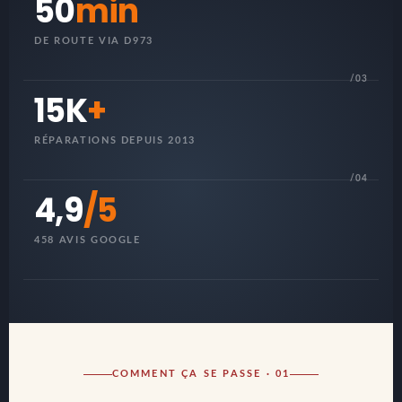
50
min
DE ROUTE VIA D973
/03
15K
+
RÉPARATIONS DEPUIS 2013
/04
4,9
/5
458 AVIS GOOGLE
COMMENT ÇA SE PASSE · 01