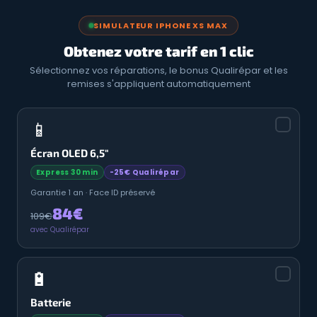
SIMULATEUR IPHONE XS MAX
Obtenez votre tarif en 1 clic
Sélectionnez vos réparations, le bonus Qualirépar et les
remises s'appliquent automatiquement
📱
Écran OLED 6,5"
Express 30 min
-25€ Qualirépar
Garantie 1 an · Face ID préservé
84€
109€
avec Qualirépar
🔋
Batterie