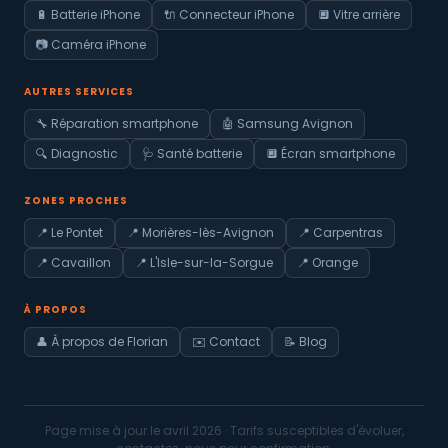
🔋 Batterie iPhone
🔌 Connecteur iPhone
🔲 Vitre arrière
📷 Caméra iPhone
AUTRES SERVICES
🔧 Réparation smartphone
🤖 Samsung Avignon
🔍 Diagnostic
🩺 Santé batterie
🔲 Écran smartphone
ZONES PROCHES
📍 Le Pontet
📍 Morières-lès-Avignon
📍 Carpentras
📍 Cavaillon
📍 L'Isle-sur-la-Sorgue
📍 Orange
À PROPOS
👤 À propos de Florian
✉️ Contact
📝 Blog
Page mise à jour le
avril 2026
· Tarifs susceptibles d'évoluer,