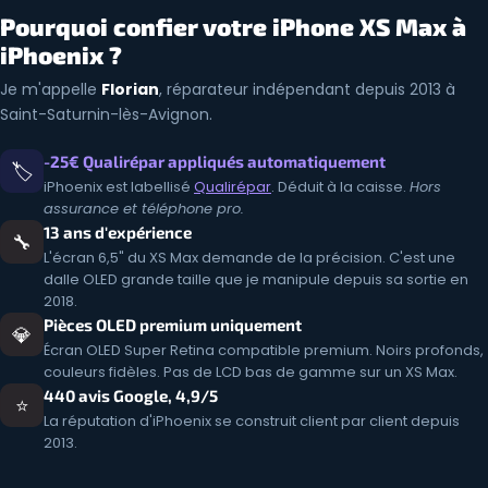
Pourquoi confier votre iPhone XS Max à
iPhoenix ?
Je m'appelle
Florian
, réparateur indépendant depuis 2013 à
Saint-Saturnin-lès-Avignon.
-25€ Qualirépar appliqués automatiquement
🏷️
iPhoenix est labellisé
Qualirépar
. Déduit à la caisse.
Hors
assurance et téléphone pro.
13 ans d'expérience
🔧
L'écran 6,5" du XS Max demande de la précision. C'est une
dalle OLED grande taille que je manipule depuis sa sortie en
2018.
Pièces OLED premium uniquement
💎
Écran OLED Super Retina compatible premium. Noirs profonds,
couleurs fidèles. Pas de LCD bas de gamme sur un XS Max.
440 avis Google, 4,9/5
⭐
La réputation d'iPhoenix se construit client par client depuis
2013.