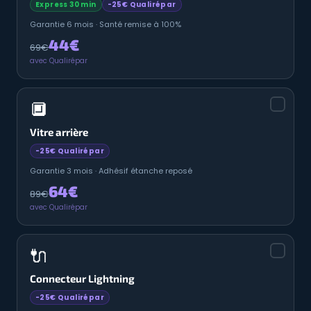
Express 30 min
-25€ Qualirépar
Garantie 6 mois · Santé remise à 100%
44€
69€
avec Qualirépar
🔲
Vitre arrière
-25€ Qualirépar
Garantie 3 mois · Adhésif étanche reposé
64€
89€
avec Qualirépar
🔌
Connecteur Lightning
-25€ Qualirépar