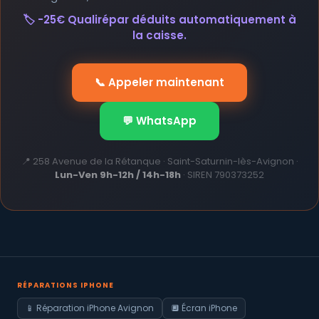
🏷️ -25€ Qualirépar déduits automatiquement à
la caisse.
📞 Appeler maintenant
💬 WhatsApp
📍 258 Avenue de la Rétanque · Saint-Saturnin-lès-Avignon ·
Lun-Ven 9h-12h / 14h-18h
· SIREN 790373252
RÉPARATIONS IPHONE
📱 Réparation iPhone Avignon
🔲 Écran iPhone