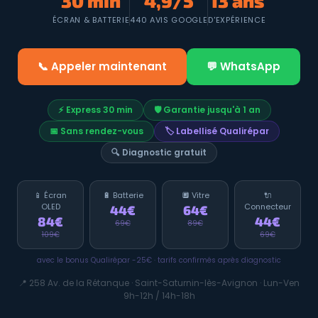
30 min
4,9/5
13 ans
ÉCRAN & BATTERIE
440 AVIS GOOGLE
D'EXPÉRIENCE
📞 Appeler maintenant
💬 WhatsApp
⚡ Express 30 min
🛡️ Garantie jusqu'à 1 an
📅 Sans rendez-vous
🏷️ Labellisé Qualirépar
🔍 Diagnostic gratuit
📱 Écran
🔋 Batterie
🔲 Vitre
🔌
OLED
Connecteur
44€
64€
84€
44€
69€
89€
109€
69€
avec le bonus Qualirépar -25€ · tarifs confirmés après diagnostic
📍 258 Av. de la Rétanque · Saint-Saturnin-lès-Avignon · Lun-Ven
9h-12h / 14h-18h