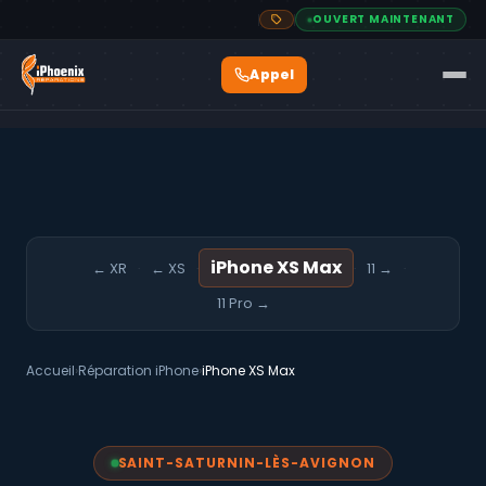
OUVERT MAINTENANT
iPhone XS Max
← XR
← XS
11 →
·
·
·
·
11 Pro →
Accueil
›
Réparation iPhone
›
iPhone XS Max
SAINT-SATURNIN-LÈS-AVIGNON